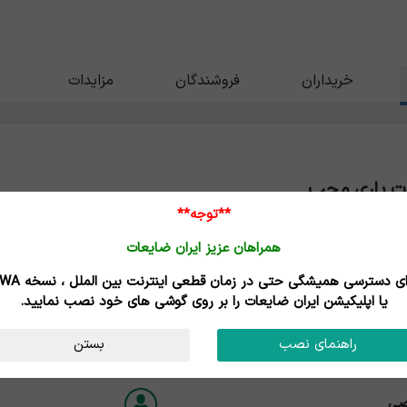
خریداران
فروشندگان
مزایدات
زات یاری محب
**توجه**
ران - تهران
همراهان عزیز ایران ضایعات
برای دسترسی همیشگی حتی در زمان قطعی اینترنت
یا اپلیکیشن ایران ضایعات را بر روی گوشی های خود نصب نمایید.
ه
راهنمای نصب
بستن
درجه ۳
ن
صی