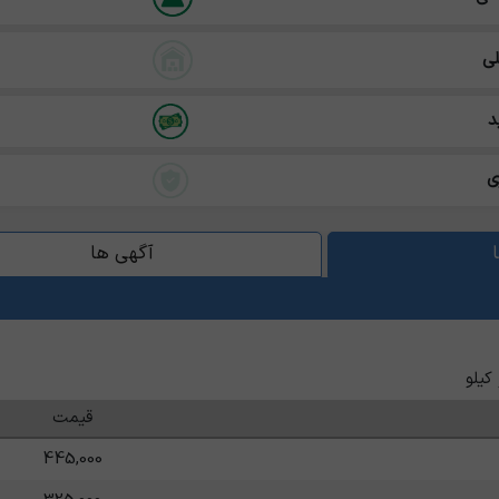
ی
د
ی
آگهی ها
کیلو
قیمت
445,000