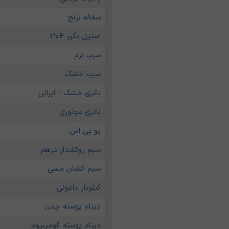
سفاله برنج
استیل نگیر 304
سرب نرم
سرب خشک
باتری خشک - ایرانی
باتری موتوری
یو پی اس
سیم روکشدار درهم
سیم افشان مسی
کیلوبار داغونی
دینام پوسته چدن
دینام پوسته آلومینیوم