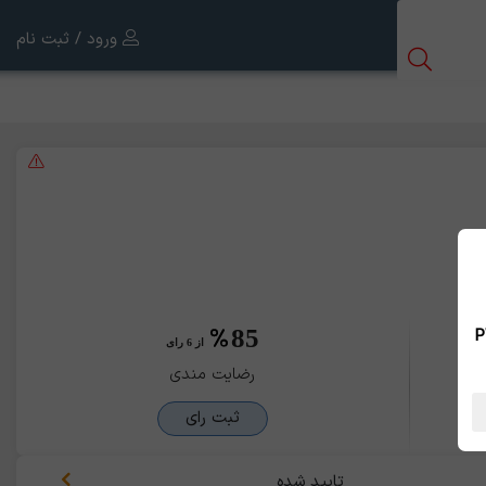
ورود / ثبت نام
85
 بین الملل ، نسخه PWA
از 6 رای
رضایت مندی
ثبت رای
تایید شده