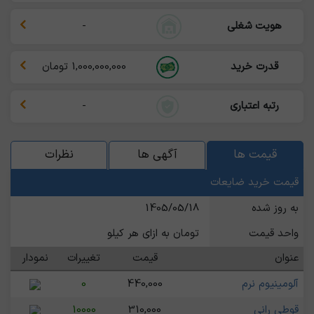
هویت شغلی
-
قدرت خرید
1,000,000,000 تومان
رتبه اعتباری
-
قیمت ها
آگهی ها
نظرات
قیمت خرید ضایعات
به روز شده
1405/05/18
واحد قیمت
تومان به ازای هر کیلو
عنوان
قیمت
تغییرات
نمودار
آلومینیوم نرم
440,000
0
قوطی رانی
310,000
10000