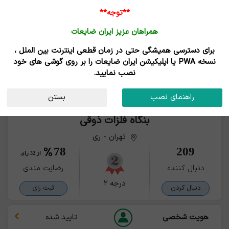
**توجه**
همراهان عزیز ایران ضایعات
برای دسترسی همیشگی حتی در زمان قطعی اینترنت بین الملل ،
نسخه PWA یا اپلیکیشن ایران ضایعات را بر روی گوشی های خود
نصب نمایید.
راهنمای نصب
بستن
بنگاه فلزات ذوقی
تهران - ری
78
209
از 32 رای
دنبال کننده
رضایت مندی
درجه ۲
دنبال کردن
ثبت رای
هویت شخصی
تایید شده