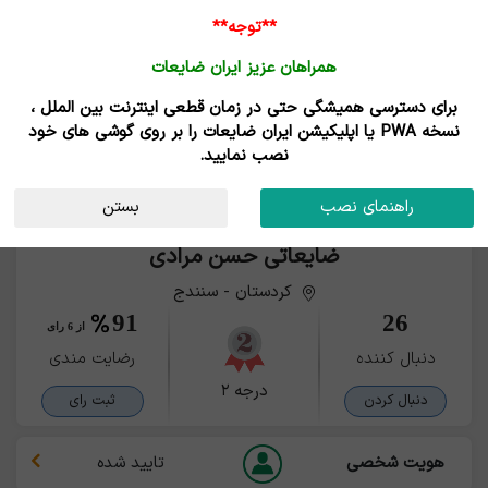
**توجه**
همراهان عزیز ایران ضایعات
برای دسترسی همیشگی حتی در زمان قطعی اینترنت بین الملل ،
نسخه PWA یا اپلیکیشن ایران ضایعات را بر روی گوشی های خود
نصب نمایید.
راهنمای نصب
بستن
ضایعاتی حسن مرادی
کردستان - سنندج
91
26
از 6 رای
دنبال کننده
رضایت مندی
درجه ۲
دنبال کردن
ثبت رای
هویت شخصی
تایید شده