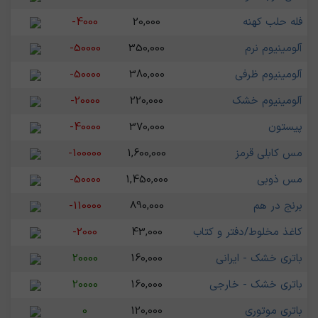
فله حلب کهنه
20,000
-4000
آلومینیوم نرم
350,000
-50000
آلومینیوم ظرفی
380,000
-50000
آلومینیوم خشک
220,000
-20000
پیستون
370,000
-40000
مس کابلی قرمز
1,600,000
-100000
مس ذوبی
1,450,000
-50000
برنج در هم
890,000
-110000
کاغذ مخلوط/دفتر و کتاب
43,000
-2000
باتری خشک - ایرانی
160,000
20000
باتری خشک - خارجی
160,000
20000
باتری موتوری
120,000
0