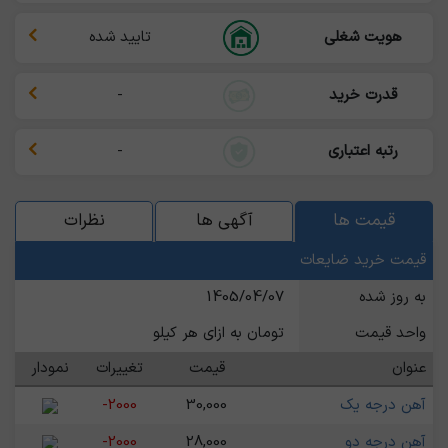
هویت شغلی
تایید شده
قدرت خرید
-
رتبه اعتباری
-
قیمت ها
آگهی ها
نظرات
قیمت خرید ضایعات
به روز شده
1405/04/07
واحد قیمت
تومان به ازای هر کیلو
عنوان
قیمت
تغییرات
نمودار
آهن درجه یک
30,000
-2000
آهن درجه دو
28,000
-2000