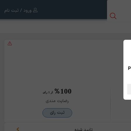
ورود / ثبت نام
 بین الملل ، نسخه PWA
100
از 1 رای
رضایت مندی
ثبت رای
تایید شده