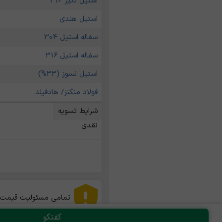
استیل نگیر 316
استیل هندی
سفاله استیل 304
سفاله استیل 316
استیل نسوز (33%)
فولاد منگنز/ هادفیلد
شرایط تسویه
نقدی
                                                    قیمت ها به صورت تحویل در گاراج انجام شده            
تمامی مسئولیت قیمت ها
گفتگو