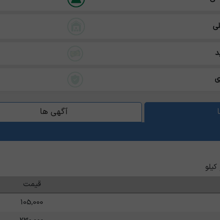
ی
د
ی
آگهی ها
کیلو
قیمت
105,000