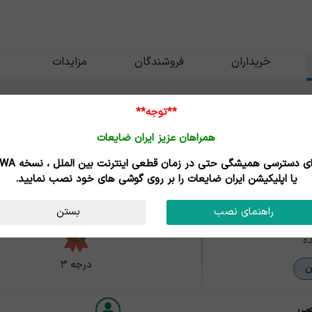
خریداران
فروشندگان
مزایدات
**توجه**
همراهان عزیز ایران ضایعات
تیل پردیس
برای دسترسی همیشگی حتی در زمان قطعی اینترنت
ان - قدس
یا اپلیکیشن ایران ضایعات را بر روی گوشی های خود نصب نمایید.
راهنمای نصب
بستن
ه
درجه ۳
ن
صی