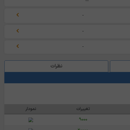
-
-
-
نظرات
تغییرات
نمودار
9000