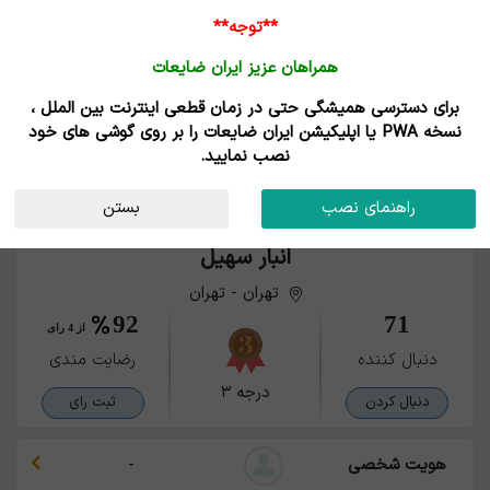
ورود /
**توجه**
ثبت نام
همراهان عزیز ایران ضایعات
قیمت روز
خانه
خریداران
فروشندگان
مزایدات
برای دسترسی همیشگی حتی در زمان قطعی اینترنت بین الملل ،
نسخه PWA یا اپلیکیشن ایران ضایعات را بر روی گوشی های خود
نصب نمایید.
راهنمای نصب
بستن
انبار سهیل
تهران - تهران
92
71
از 4 رای
دنبال کننده
رضایت مندی
درجه ۳
دنبال کردن
ثبت رای
هویت شخصی
-