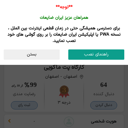
**توجه**
همراهان عزیز ایران ضایعات
برای دسترسی همیشگی حتی در زمان قطعی اینترنت بین الملل ،
نسخه PWA یا اپلیکیشن ایران ضایعات را بر روی گوشی های خود
نصب نمایید.
راهنمای نصب
بستن
کارگاه پت ماکویی
اصفهان - اصفهان
99
64
از 10 رای
دنبال کننده
رضایت مندی
درجه ۳
دنبال کردن
ثبت رای
هویت شخصی
-