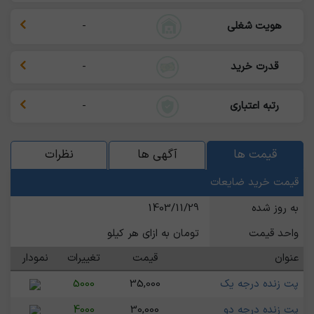
هویت شغلی
-
قدرت خرید
-
رتبه اعتباری
-
قیمت ها
آگهی ها
نظرات
قیمت خرید ضایعات
به روز شده
1403/11/29
واحد قیمت
تومان به ازای هر کیلو
عنوان
قیمت
تغییرات
نمودار
پت زنده درجه یک
35,000
5000
پت زنده درجه دو
30,000
4000