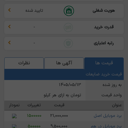
هویت شغلی
تایید شده
قدرت خرید
-
رتبه اعتباری
-
قیمت ها
آگهی ها
نظرات
قیمت خرید ضایعات
به روز شده
1405/05/13
واحد قیمت
تومان به ازای هر کیلو
عنوان
قیمت
تغییرات
نمودار
برد موبایل اصل
21,000,000
1500000
برد موبایل در هم
9,500,000
500000