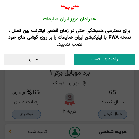
**توجه**
همراهان عزیز ایران ضایعات
برای دسترسی همیشگی حتی در زمان قطعی اینترنت بین الملل ،
نسخه PWA یا اپلیکیشن ایران ضایعات را بر روی گوشی های خود
نصب نمایید.
راهنمای نصب
بستن
برد موبایل برتر 1
تهران - قرچک
65
65
از 12 رای
دنبال کننده
رضایت مندی
درجه ۲
دنبال کردن
ثبت رای
هویت شخصی
تایید شده