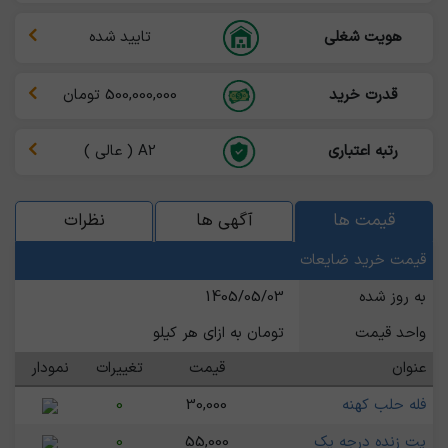
هویت شغلی
تایید شده
قدرت خرید
500,000,000 تومان
رتبه اعتباری
A2 ( عالی )
قیمت ها
آگهی ها
نظرات
قیمت خرید ضایعات
به روز شده
1405/05/03
واحد قیمت
تومان به ازای هر کیلو
عنوان
قیمت
تغییرات
نمودار
فله حلب کهنه
30,000
0
پت زنده درجه یک
55,000
0