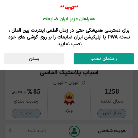
**توجه**
همراهان عزیز ایران ضایعات
برای دسترسی همیشگی حتی در زمان قطعی اینترنت بین الملل ،
نسخه PWA یا اپلیکیشن ایران ضایعات را بر روی گوشی های خود
نصب نمایید.
راهنمای نصب
بستن
آسیاب پلاستیک الماسی
تهران - تهران
85
1258
از 191 رای
دنبال کننده
رضایت مندی
ویژه
دنبال کردن
ثبت رای
هویت شخصی
تایید شده