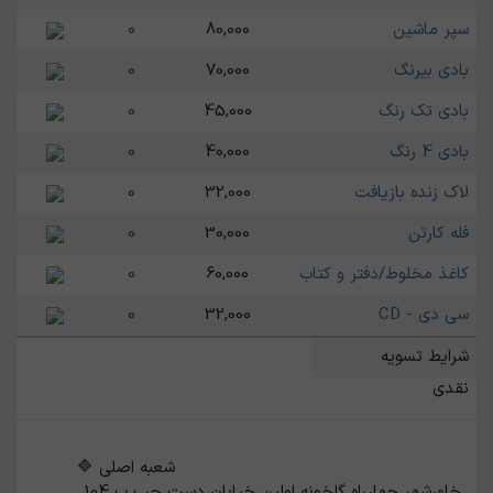
سپر ماشین
80,000
0
بادی بیرنگ
70,000
0
بادی تک رنگ
45,000
0
بادی 4 رنگ
40,000
0
لاک زنده بازیافت
32,000
0
فله کارتن
30,000
0
کاغذ مخلوط/دفتر و کتاب
60,000
0
سی دی - CD
32,000
0
شرایط تسویه
نقدی
                                                    شعبه اصلی 🔷 
خاورشهر چهارراه گلخونه اولین خیابان دست چپ پ 104 