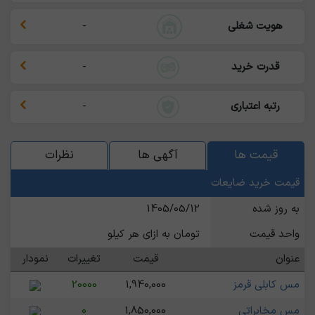
هویت شغلی
-
قدرت خرید
-
رتبه اعتباری
-
قیمت ها
آگهی ها
نظرات
قیمت خرید ضایعات
به روز شده
1405/05/12
واحد قیمت
تومان به ازای هر کیلو
عنوان
قیمت
تغییرات
نمودار
مس کابلی قرمز
1,940,000
20000
مس مخابراتی
1,850,000
0