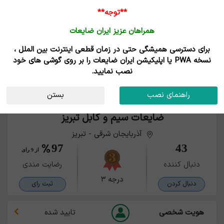
**توجه**
همراهان عزیز ایران ضایعات
برای دسترسی همیشگی حتی در زمان قطعی اینترنت بین الملل ،
نسخه PWA یا اپلیکیشن ایران ضایعات را بر روی گوشی های خود
نصب نمایید.
راهنمای نصب
بستن
ضایعات سیم و کابل تبریز
آذربایجان شرقی - تبریز
97
43
از 9 رای
دنبال کننده
رضایت مندی
درجه ۳
دنبال کردن
ثبت رای
هویت شخصی
تایید شده