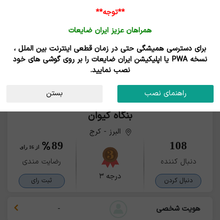
ورود /
**توجه**
ثبت نام
همراهان عزیز ایران ضایعات
قیمت روز
خانه
خریداران
فروشندگان
مزایدات
برای دسترسی همیشگی حتی در زمان قطعی اینترنت بین الملل ،
نسخه PWA یا اپلیکیشن ایران ضایعات را بر روی گوشی های خود
نصب نمایید.
راهنمای نصب
بستن
بنگاه کیوان
البرز - کرج
89
108
از 16 رای
دنبال کننده
رضایت مندی
درجه ۳
دنبال کردن
ثبت رای
هویت شخصی
-