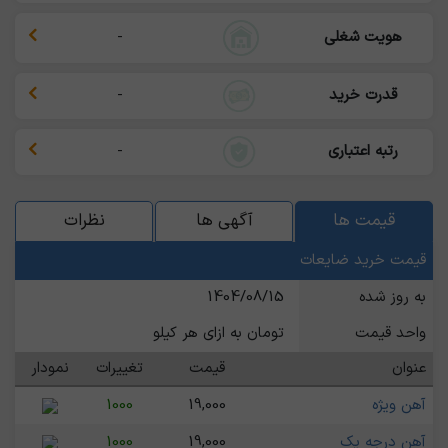
هویت شغلی
-
قدرت خرید
-
رتبه اعتباری
-
قیمت ها
آگهی ها
نظرات
قیمت خرید ضایعات
به روز شده
1404/08/15
واحد قیمت
تومان به ازای هر کیلو
عنوان
قیمت
تغییرات
نمودار
آهن ویژه
19,000
1000
آهن درجه یک
19,000
1000