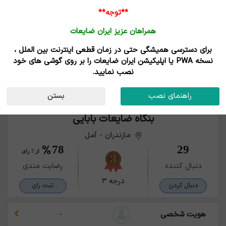
**توجه**
همراهان عزیز ایران ضایعات
برای دسترسی همیشگی حتی در زمان قطعی اینترنت بین الملل ،
نسخه PWA یا اپلیکیشن ایران ضایعات را بر روی گوشی های خود
نصب نمایید.
راهنمای نصب
بستن
بنگاه ضایعات بابایی
مازندران - آمل
78
29
از 7 رای
دنبال کننده
رضایت مندی
درجه ۳
دنبال کردن
ثبت رای
هویت شخصی
-