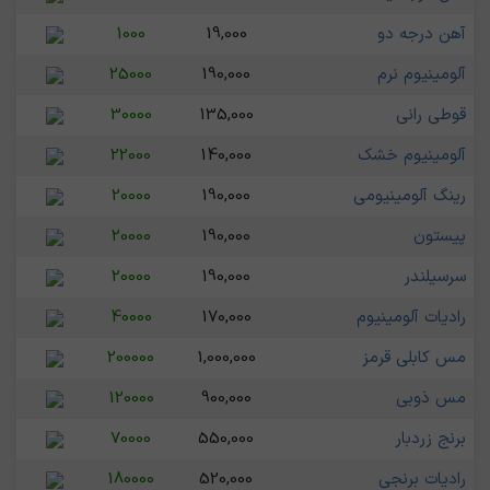
آهن درجه دو
19,000
1000
آلومینیوم نرم
190,000
25000
قوطی رانی
135,000
30000
آلومینیوم خشک
140,000
22000
رینگ آلومینیومی
190,000
20000
پیستون
190,000
20000
سرسیلندر
190,000
20000
رادیات آلومینیوم
170,000
40000
مس کابلی قرمز
1,000,000
200000
مس ذوبی
900,000
120000
برنج زردبار
550,000
70000
رادیات برنجی
520,000
180000