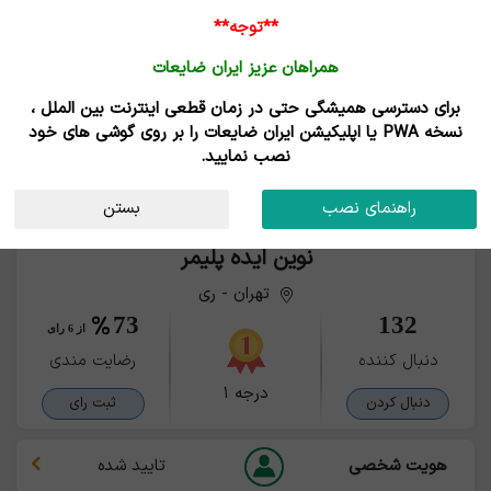
**توجه**
همراهان عزیز ایران ضایعات
برای دسترسی همیشگی حتی در زمان قطعی اینترنت بین الملل ،
نسخه PWA یا اپلیکیشن ایران ضایعات را بر روی گوشی های خود
نصب نمایید.
راهنمای نصب
بستن
نوین ایده پلیمر
تهران - ری
73
132
از 6 رای
دنبال کننده
رضایت مندی
درجه ۱
دنبال کردن
ثبت رای
هویت شخصی
تایید شده