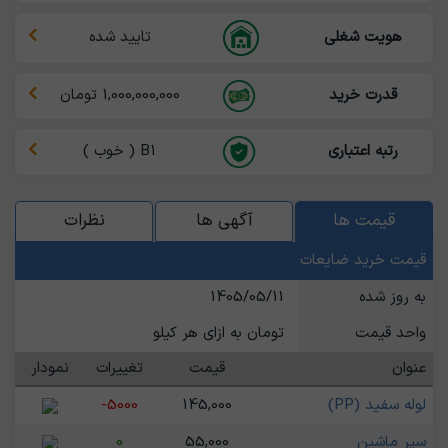
هویت شغلی
تایید شده
قدرت خرید
1,000,000,000 تومان
رتبه اعتباری
B1 ( خوب )
قیمت ها
آگهی ها
نظرات
قیمت خرید ضایعات
به روز شده
1405/05/11
واحد قیمت
تومان به ازای هر کیلو
عنوان
قیمت
تغییرات
نمودار
لوله سفید (PP)
145,000
-5000
سپر ماشین
55,000
0