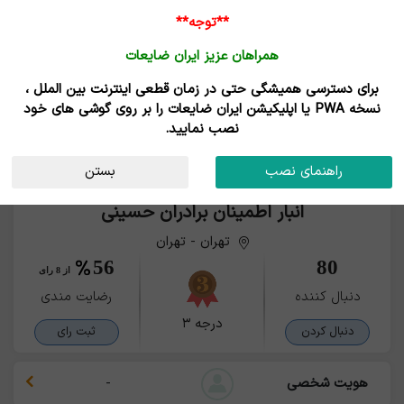
**توجه**
همراهان عزیز ایران ضایعات
برای دسترسی همیشگی حتی در زمان قطعی اینترنت بین الملل ،
نسخه PWA یا اپلیکیشن ایران ضایعات را بر روی گوشی های خود
نصب نمایید.
راهنمای نصب
بستن
انبار اطمینان برادران حسینی
تهران - تهران
56
80
از 8 رای
دنبال کننده
رضایت مندی
درجه ۳
دنبال کردن
ثبت رای
هویت شخصی
-