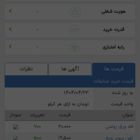
هویت شغلی
-
قدرت خرید
-
رتبه اعتباری
-
قیمت ها
آگهی ها
نظرات
قیمت خرید ضایعات
به روز شده
1404/04/23
واحد قیمت
تومان به ازای هر کیلو
عنوان
قیمت
تغییرات
نمودار
فله ورق روغنی
20,000
700
آهن سوپر ویژه
19,500
500