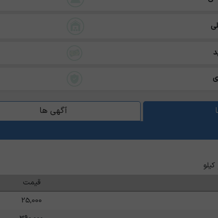
ی
د
ی
آگهی ها
کیلو
قیمت
25,000