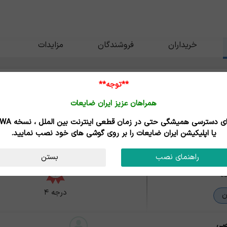
خریداران
فروشندگان
مزایدات
**توجه**
همراهان عزیز ایران ضایعات
یعات رشیدی
تان - اهواز
برای دسترسی همیشگی حتی در زمان قطعی اینترنت
یا اپلیکیشن ایران ضایعات را بر روی گوشی های خود نصب نمایید.
راهنمای نصب
بستن
ه
درجه ۴
ن
صی