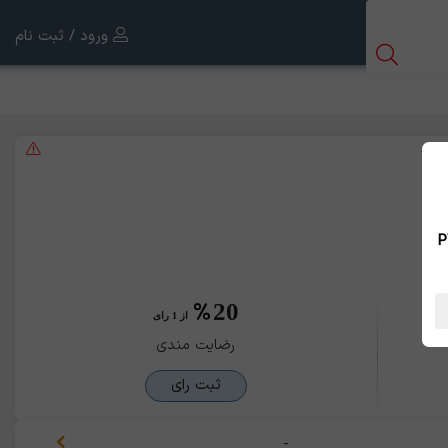
ورود / ثبت نام
 بین الملل ، نسخه PWA
20
از 1 رای
رضایت مندی
ثبت رای
-