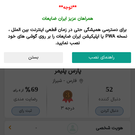
**توجه**
همراهان عزیز ایران ضایعات
برای دسترسی همیشگی حتی در زمان قطعی اینترنت بین الملل ،
نسخه PWA یا اپلیکیشن ایران ضایعات را بر روی گوشی های خود
نصب نمایید.
راهنمای نصب
بستن
پارس پلیمر
فارس - شیراز
69
52
از 4 رای
دنبال کننده
رضایت مندی
درجه ۳
دنبال کردن
ثبت رای
هویت شخصی
-