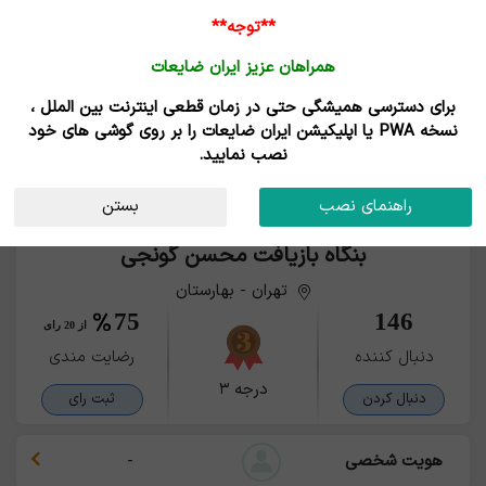
**توجه**
همراهان عزیز ایران ضایعات
برای دسترسی همیشگی حتی در زمان قطعی اینترنت بین الملل ،
نسخه PWA یا اپلیکیشن ایران ضایعات را بر روی گوشی های خود
نصب نمایید.
راهنمای نصب
بستن
بنگاه بازیافت محسن گونجی
تهران - بهارستان
75
146
از 20 رای
دنبال کننده
رضایت مندی
درجه ۳
دنبال کردن
ثبت رای
هویت شخصی
-