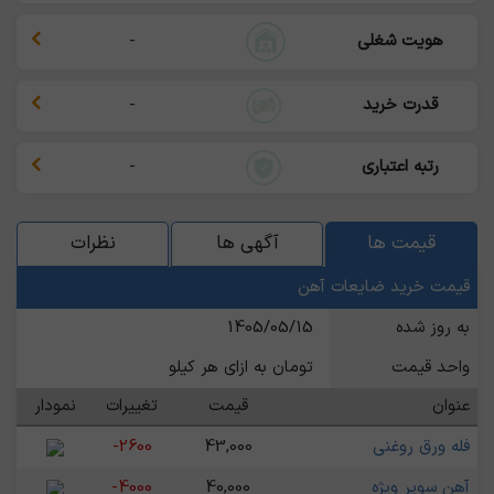
هویت شغلی
-
قدرت خرید
-
رتبه اعتباری
-
قیمت ها
آگهی ها
نظرات
قیمت خرید ضایعات آهن
به روز شده
1405/05/15
واحد قیمت
تومان به ازای هر کیلو
عنوان
قیمت
تغییرات
نمودار
فله ورق روغنی
43,000
-2600
آهن سوپر ویژه
40,000
-4000