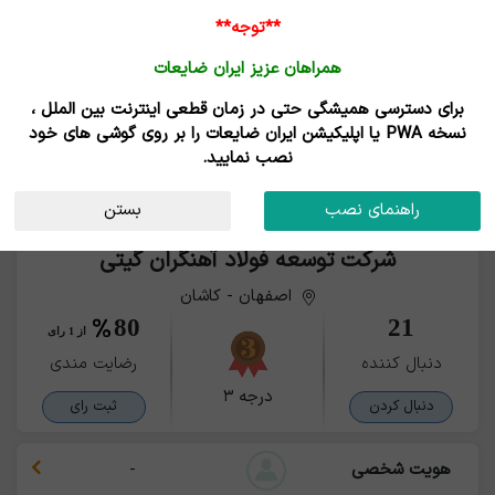
**توجه**
همراهان عزیز ایران ضایعات
برای دسترسی همیشگی حتی در زمان قطعی اینترنت بین الملل ،
نسخه PWA یا اپلیکیشن ایران ضایعات را بر روی گوشی های خود
نصب نمایید.
راهنمای نصب
بستن
شرکت توسعه فولاد آهنگران گیتی
اصفهان - کاشان
80
21
از 1 رای
دنبال کننده
رضایت مندی
درجه ۳
دنبال کردن
ثبت رای
هویت شخصی
-