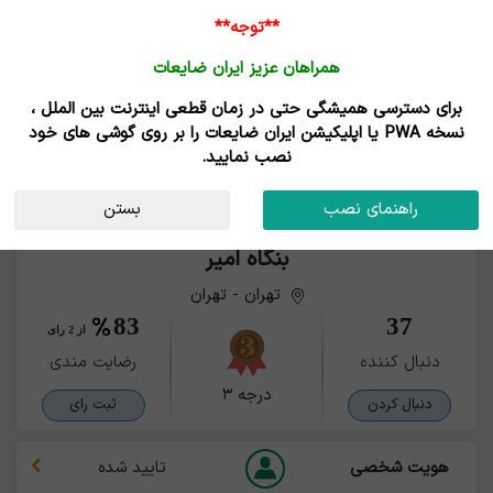
**توجه**
همراهان عزیز ایران ضایعات
برای دسترسی همیشگی حتی در زمان قطعی اینترنت بین الملل ،
نسخه PWA یا اپلیکیشن ایران ضایعات را بر روی گوشی های خود
نصب نمایید.
راهنمای نصب
بستن
بنگاه امیر
تهران - تهران
83
37
از 2 رای
دنبال کننده
رضایت مندی
درجه ۳
دنبال کردن
ثبت رای
هویت شخصی
تایید شده