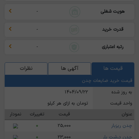
هویت شغلی
-
قدرت خرید
-
رتبه اعتباری
-
قیمت ها
آگهی ها
نظرات
قیمت خرید ضایعات چدن
به روز شده
1404/09/22
واحد قیمت
تومان به ازای هر کیلو
عنوان
قیمت
تغییرات
نمودار
چدن ریزبار
25,000
0
چدن درشت بار
23,000
0