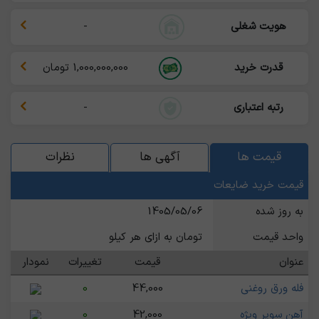
هویت شغلی
-
قدرت خرید
1,000,000,000 تومان
رتبه اعتباری
-
قیمت ها
آگهی ها
نظرات
قیمت خرید ضایعات
به روز شده
1405/05/06
واحد قیمت
تومان به ازای هر کیلو
عنوان
قیمت
تغییرات
نمودار
فله ورق روغنی
44,000
0
آهن سوپر ویژه
42,000
0