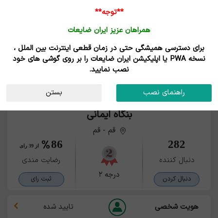
**توجه**
همراهان عزیز ایران ضایعات
برای دسترسی همیشگی حتی در زمان قطعی اینترنت بین الملل ،
نسخه PWA یا اپلیکیشن ایران ضایعات را بر روی گوشی های خود
نصب نمایید.
راهنمای نصب
بستن
بنگاه ایمانی
قم - قم
86
282
از 39 رای
دنبال کننده
رضایت مندی
درجه ۲
دنبال کردن
ثبت رای
هویت شخصی
تایید شده