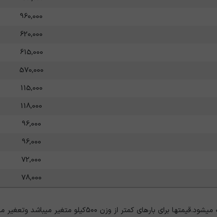
960,000
620,000
615,000
570,000
115,000
118,000
96,000
96,000
72,000
78,000
ی بارهای کمتر از وزن ۵۰۰کیلو متغیر میباشد وتعغیر میکند