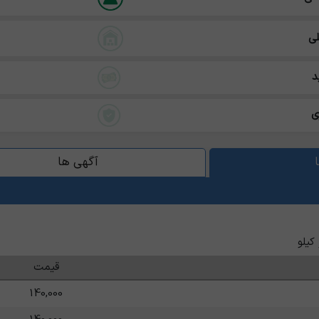
ی
د
ی
آگهی ها
کیلو
قیمت
140,000