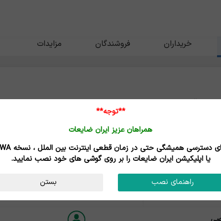
خریداران
فروشندگان
مزایدات
حسن مقدسی
**توجه**
زی - اراک
همراهان عزیز ایران ضایعات
برای دسترسی همیشگی حتی در زمان قطعی اینترنت
یا اپلیکیشن ایران ضایعات را بر روی گوشی های خود نصب نمایید.
ه
راهنمای نصب
بستن
درجه ۳
ن
صی