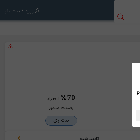
ورود / ثبت نام
 بین الملل ، نسخه PWA
70
از 10 رای
رضایت مندی
ثبت رای
تایید شده