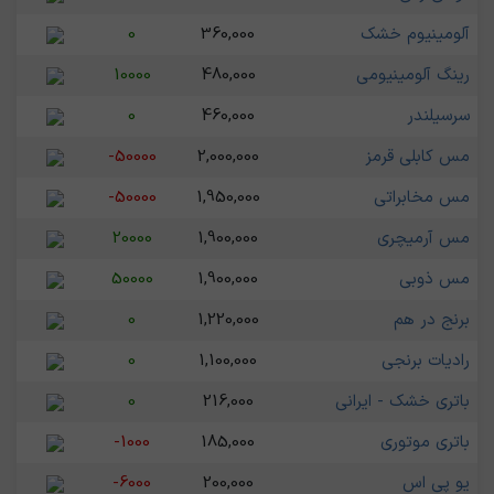
آلومینیوم خشک
360,000
0
رینگ آلومینیومی
480,000
10000
سرسیلندر
460,000
0
مس کابلی قرمز
2,000,000
-50000
مس مخابراتی
1,950,000
-50000
مس آرمیچری
1,900,000
20000
مس ذوبی
1,900,000
50000
برنج در هم
1,220,000
0
رادیات برنجی
1,100,000
0
باتری خشک - ایرانی
216,000
0
باتری موتوری
185,000
-1000
یو پی اس
200,000
-6000