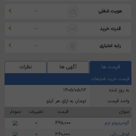
هویت شغلی
-
قدرت خرید
-
رتبه اعتباری
-
قیمت ها
آگهی ها
نظرات
قیمت خرید ضایعات
به روز شده
1405/05/12
واحد قیمت
تومان به ازای هر کیلو
عنوان
قیمت
تغییرات
نمودار
آلومینیوم نرم
465,000
0
قوطی رانی
360,000
0