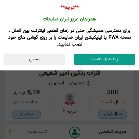
**توجه**
همراهان عزیز ایران ضایعات
برای دسترسی همیشگی حتی در زمان قطعی اینترنت بین الملل ،
نسخه PWA یا اپلیکیشن ایران ضایعات را بر روی گوشی های خود
نصب نمایید.
راهنمای نصب
بستن
فلزات رنگین امیر شفیعی
اصفهان - اصفهان
70
506
از 79 رای
دنبال کننده
رضایت مندی
درجه ۲
دنبال کردن
ثبت رای
هویت شخصی
تایید شده