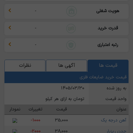
هویت شغلی
-
قدرت خرید
-
رتبه اعتباری
-
قیمت ها
آگهی ها
نظرات
قیمت خرید ضایعات فلزی
به روز شده
1405/03/30
واحد قیمت
تومان به ازای هر کیلو
عنوان
قیمت
تغییرات
نمودار
آهن درجه یک
35,000
-1000
چدن ریزبار
38,000
-2000