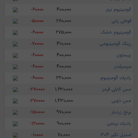
آلومینیوم نرم
400,000
-60000
قوطی رانی
280,000
-50000
آلومینیوم خشک
275,000
-60000
رینگ آلومینیومی
410,000
-70000
پیستون
400,000
-60000
سرسیلندر
400,000
-60000
رادیات آلومینیوم
320,000
-60000
مس کابلی قرمز
1,630,000
-270000
مس ذوبی
1,430,000
-270000
برنج زردبار
970,000
-150000
رادیات برنجی
900,000
-120000
استیل نگیر 304
70,000
-10000