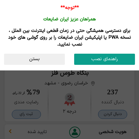
**توجه**
همراهان عزیز ایران ضایعات
برای دسترسی همیشگی حتی در زمان قطعی اینترنت بین الملل ،
نسخه PWA یا اپلیکیشن ایران ضایعات را بر روی گوشی های خود
نصب نمایید.
راهنمای نصب
بستن
بنگاه طوس فلز
خراسان رضوی - مشهد
79
237
از 22 رای
دنبال کننده
رضایت مندی
درجه ۲
دنبال کردن
ثبت رای
هویت شخصی
تایید شده