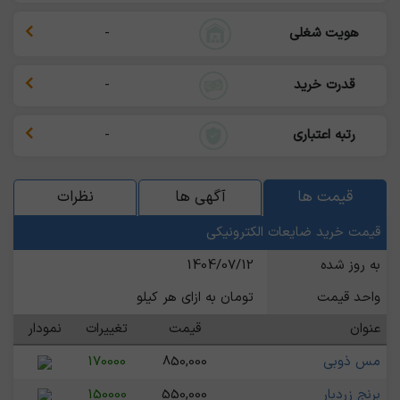
هویت شغلی
-
قدرت خرید
-
رتبه اعتباری
-
قیمت ها
آگهی ها
نظرات
قیمت خرید ضایعات الکترونیکی
به روز شده
1404/07/12
واحد قیمت
تومان به ازای هر کیلو
عنوان
قیمت
تغییرات
نمودار
مس ذوبی
850,000
170000
برنج زردبار
550,000
150000