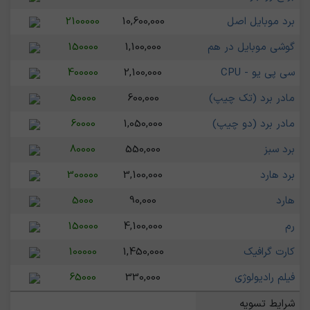
برد موبایل اصل
10,600,000
2100000
گوشی موبایل در هم
1,100,000
150000
سی پی یو - CPU
2,100,000
400000
مادر برد (تک چیپ)
600,000
50000
مادر برد (دو چیپ)
1,050,000
60000
برد سبز
550,000
80000
برد هارد
3,100,000
300000
هارد
90,000
5000
رم
4,100,000
150000
کارت گرافیک
1,450,000
100000
فیلم رادیولوژی
330,000
65000
شرایط تسویه