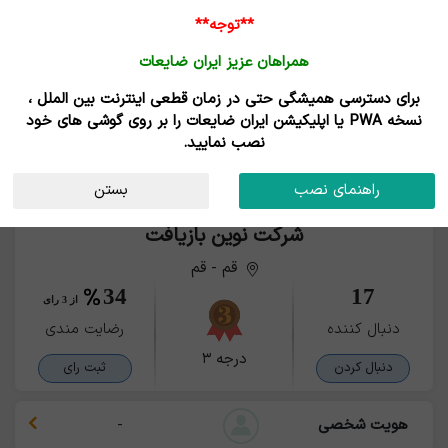
**توجه**
همراهان عزیز ایران ضایعات
برای دسترسی همیشگی حتی در زمان قطعی اینترنت بین الملل ،
نسخه PWA یا اپلیکیشن ایران ضایعات را بر روی گوشی های خود
نصب نمایید.
راهنمای نصب
بستن
شرکت نوین بازیافت
قم - قم
34
17
از 3 رای
دنبال کننده
رضایت مندی
درجه ۳
دنبال کردن
ثبت رای
هویت شخصی
-