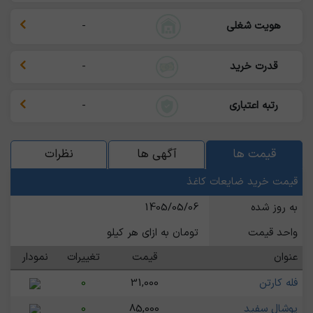
هویت شغلی
-
قدرت خرید
-
رتبه اعتباری
-
قیمت ها
آگهی ها
نظرات
قیمت خرید ضایعات کاغذ
به روز شده
1405/05/06
واحد قیمت
تومان به ازای هر کیلو
عنوان
قیمت
تغییرات
نمودار
فله کارتن
31,000
0
پوشال سفید
85,000
0