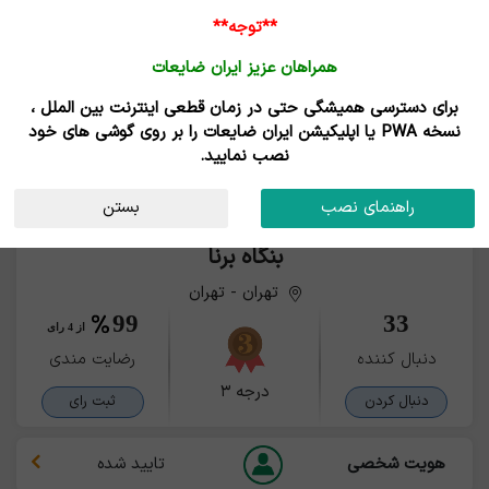
**توجه**
همراهان عزیز ایران ضایعات
برای دسترسی همیشگی حتی در زمان قطعی اینترنت بین الملل ،
نسخه PWA یا اپلیکیشن ایران ضایعات را بر روی گوشی های خود
نصب نمایید.
راهنمای نصب
بستن
بنگاه برنا
تهران - تهران
99
33
از 4 رای
دنبال کننده
رضایت مندی
درجه ۳
دنبال کردن
ثبت رای
هویت شخصی
تایید شده