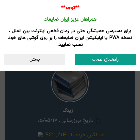
**توجه**
همراهان عزیز ایران ضایعات
برای دسترسی همیشگی حتی در زمان قطعی اینترنت بین الملل ،
قیمت زینک آلومینیوم
نسخه PWA یا اپلیکیشن ایران ضایعات را بر روی گوشی های خود
نصب نمایید.
زینک
استان
راهنمای نصب
بستن
زینک
تاریخ بروزرسانی : 05/05/17
میانگین خرده بار:
463,214