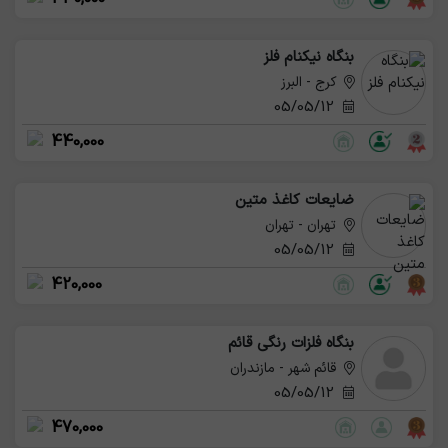
بنگاه نیکنام فلز
کرج - البرز
05/05/12
440,000
ضایعات کاغذ متین
تهران - تهران
05/05/12
420,000
بنگاه فلزات رنگی قائم
قائم شهر - مازندران
05/05/12
470,000