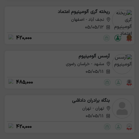
ریخته گری آلومینیوم اعتماد
نجف آباد - اصفهان
05/05/12
420,000
آرسس آلومینیوم
مشهد - خراسان رضوی
05/05/11
485,000
بنگاه برادران داداشی
تهران - تهران
05/05/11
420,000