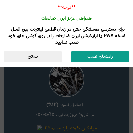
**توجه**
همراهان عزیز ایران ضایعات
برای دسترسی همیشگی حتی در زمان قطعی اینترنت بین الملل ،
قیمت ضایعات استیل نسوز (12%)
نسخه PWA یا اپلیکیشن ایران ضایعات را بر روی گوشی های خود
نصب نمایید.
استیل نسوز (12%)
استان
راهنمای نصب
بستن
استیل نسوز (12%)
تاریخ بروزرسانی : 05/05/15
میانگین خرده بار:
250,000