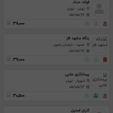
فولاد حداد
تهران - تهران
05/05/17
38,000
بنگاه مشهد فلز
مشهد - خراسان رضوی
05/05/17
37,000
پیمانکاری علایی
شهریار - تهران
05/05/16
30,500
آذران استیل