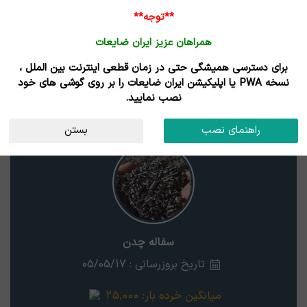
**توجه**
همراهان عزیز ایران ضایعات
برای دسترسی همیشگی حتی در زمان قطعی اینترنت بین الملل ،
قیمت سفاله چدن
نسخه PWA یا اپلیکیشن ایران ضایعات را بر روی گوشی های خود
نصب نمایید.
سفاله چدن
استان
راهنمای نصب
بستن
سفاله چدن
تاریخ بروزرسانی : 05/05/17
میانگین خرده بار:
25,000