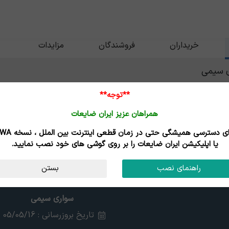
خریداران
فروشندگان
مزایدات
ی سیمی
**توجه**
همراهان عزیز ایران ضایعات
برای دسترسی همیشگی حتی در زمان قطعی اینترنت
یا اپلیکیشن ایران ضایعات را بر روی گوشی های خود نصب نمایید.
راهنمای نصب
بستن
سواری سیمی
تاریخ بروزرسانی : 05/05/16