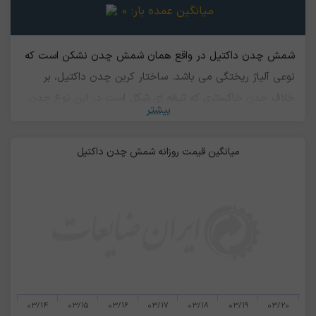
میانگین عمده بار:
0
شمش چدن داکتیل در واقع همان شمش چدن نشکن است که
نوعی آلیاژ ریختگی می باشد. ساختار کربن چدن داکتیل، بر
خلاف چدن خاکستری که تیغه ای شکل است در این نوع چدن
بیشتر
شکل کروی دارد. ترکیب شیمیایی این نوع چدن مانند چدن
خاکستری است با این تفاوت که گوگرد و فسفر کمتری در آن به
میانگین قیمت روزانه شمش چدن داکتیل
کار می رود. شکل پذیری قابل قبولی دارد. بر خلاف چدن چکش
‌خوار، می‌ توان آن را با ضخامت‌ های مختلف نازک و ضخیم
ریخته گری کرد. از چدن داکتیل در صنایع خودروسازی به ویژه
برای قطعات موتور مانند بلوک موتور، سر سیلندر، پیستون و
شافت کرنک استفاده می‌شود. در تولید لوله‌، اتصالات و
سیستم‌های آب و فاضلاب و همچنین در صنایع ساختمانی هم
کاربرد دارد.
03/14
03/15
03/16
03/17
03/18
03/19
03/20