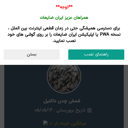
**توجه**
همراهان عزیز ایران ضایعات
برای دسترسی همیشگی حتی در زمان قطعی اینترنت بین الملل ،
قیمت شمش چدن داکتیل
نسخه PWA یا اپلیکیشن ایران ضایعات را بر روی گوشی های خود
نصب نمایید.
شمش چدن داکتیل
استان
راهنمای نصب
بستن
شمش چدن داکتیل
تاریخ بروزرسانی : 05/05/16
میانگین خرده بار:
0