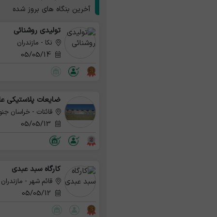
آخرین بنگاه های بروز شده
تولیدی روشنائی
نکا - مازندران
05/05/14
ضایعات پلاستیکی علی
قائنات - خراسان جنو
05/05/13
کارگاه سبد عبدی
قائم شهر - مازندران
05/05/12