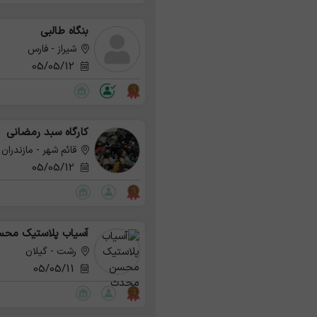
بنگاه طالبی
شیراز - فارس
05/05/12
کارگاه سبد رمضانی
قائم شهر - مازندران
05/05/12
آسیاب پلاستیک مح
رشت - گیلان
05/05/11