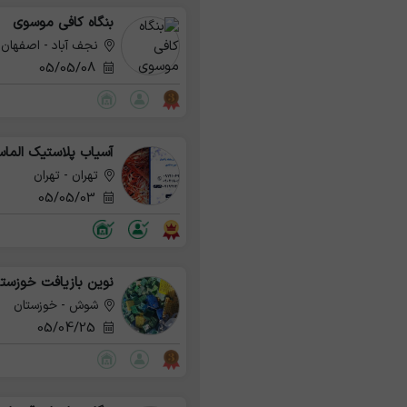
بنگاه کافی موسوی
نجف آباد - اصفهان
05/05/08
آسیاب پلاستیک الما
تهران - تهران
05/05/03
نوین بازیافت خوزست
شوش - خوزستان
05/04/25