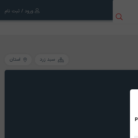
ورود / ثبت نام
سبد زرد
استان
 بین الملل ، نسخه PWA