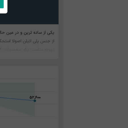
یکی از ساده ترین و در عین حا
از جنس پلی اتیلن اصولا استحک
تهویه مناسب برای محصولات کش
کنند. معمولا ماده اولیه برای ت
بار، باغات و مزارع صیفی جات 
۵۲,۶۰۰
۵۲,۶۰۰