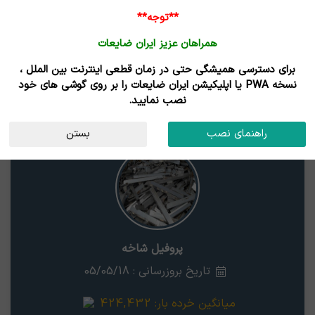
**توجه**
همراهان عزیز ایران ضایعات
برای دسترسی همیشگی حتی در زمان قطعی اینترنت بین الملل ،
قیمت ضایعات پروفیل شاخه
نسخه PWA یا اپلیکیشن ایران ضایعات را بر روی گوشی های خود
نصب نمایید.
پروفیل شاخه
استان
راهنمای نصب
بستن
پروفیل شاخه
تاریخ بروزرسانی : 05/05/18
میانگین خرده بار:
424,432