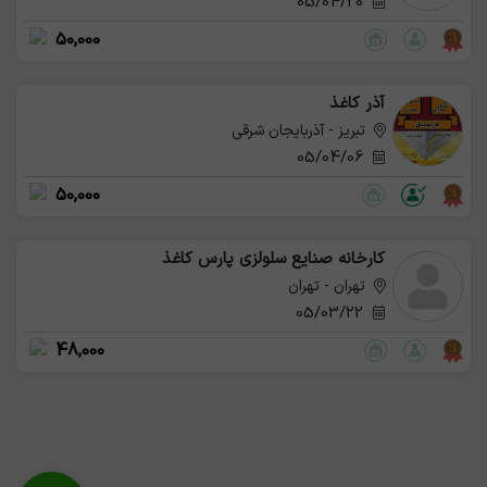
05/04/20
50,000
آذر کاغذ
تبریز - آذربایجان شرقی
05/04/06
50,000
کارخانه صنایع سلولزی پارس کاغذ
تهران - تهران
05/03/22
48,000