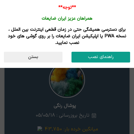
**توجه**
همراهان عزیز ایران ضایعات
برای دسترسی همیشگی حتی در زمان قطعی اینترنت بین الملل ،
قیمت پوشال رنگی
نسخه PWA یا اپلیکیشن ایران ضایعات را بر روی گوشی های خود
نصب نمایید.
پوشال رنگی
استان
راهنمای نصب
بستن
پوشال رنگی
تاریخ بروزرسانی : 05/05/18
میانگین خرده بار:
43,750