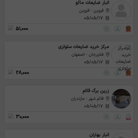
انبار ضایعات ماکو
قزوین - قزوین
05/05/17
51,000
مرکز خرید ضایعات سلولزی
فلاورجان - اصفهان
05/05/17
28,000
زرین برگ قائم
قائم شهر - مازندران
05/05/17
30,000
انبار بهاران