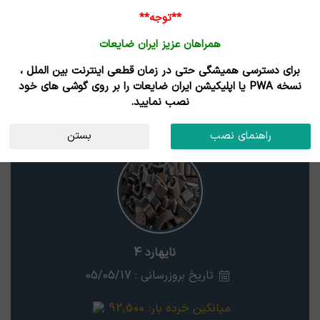
**توجه**
همراهان عزیز ایران ضایعات
برای دسترسی همیشگی حتی در زمان قطعی اینترنت بین الملل ،
قیمت ضایعات نایهارد 4
نسخه PWA یا اپلیکیشن ایران ضایعات را بر روی گوشی های خود
نصب نمایید.
نایهارد 4
استان
راهنمای نصب
بستن
نایهارد 4
تاریخ بروزرسانی : 05/05/17
میانگین خرده بار:
92,500