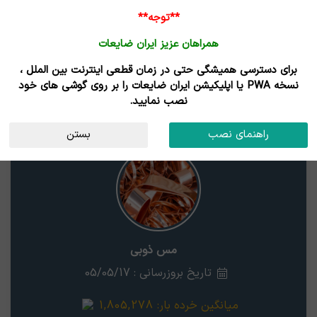
**توجه**
همراهان عزیز ایران ضایعات
برای دسترسی همیشگی حتی در زمان قطعی اینترنت بین الملل ،
قیمت ضایعات مس ذوبی
نسخه PWA یا اپلیکیشن ایران ضایعات را بر روی گوشی های خود
نصب نمایید.
مس ذوبی
استان
راهنمای نصب
بستن
مس ذوبی
تاریخ بروزرسانی : 05/05/17
میانگین خرده بار:
1,805,278