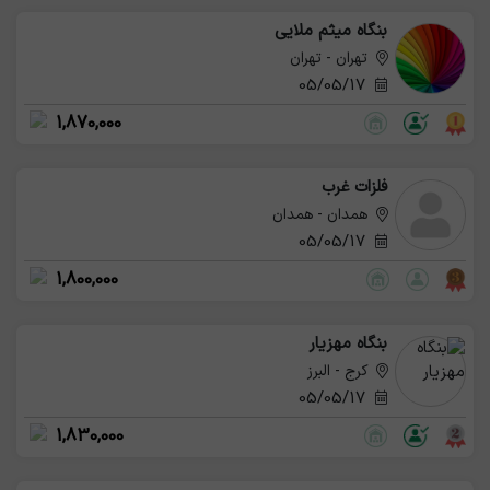
بنگاه میثم ملایی
تهران - تهران
05/05/17
1,870,000
فلزات غرب
همدان - همدان
05/05/17
1,800,000
بنگاه مهزیار
کرج - البرز
05/05/17
1,830,000