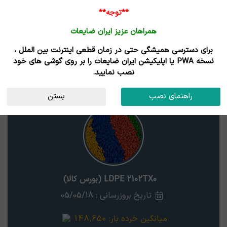
**توجه**
همراهان عزیز ایران ضایعات
برای دسترسی همیشگی حتی در زمان قطعی اینترنت بین الملل ،
قیمت پلی اتیلن سبک فیلم LDPE 2102TX0
نسخه PWA یا اپلیکیشن ایران ضایعات را بر روی گوشی های خود
نصب نمایید.
LDPE 2102TX0 (بورس کالا)
استان
راهنمای نصب
بستن
LDPE 2102TX0 (بورس کالا)
تاریخ بروزرسانی : 05/05/18
میانگین خرده بار:
148,650