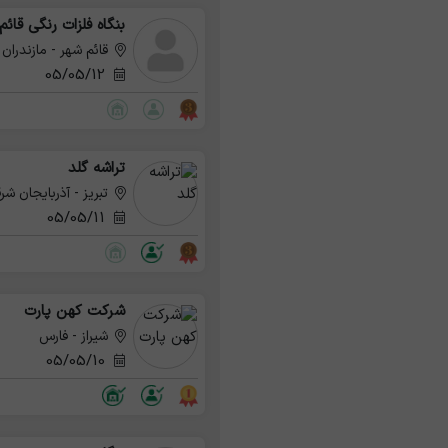
بنگاه فلزات رنگی قائم
قائم شهر - مازندران
05/05/12
تراشه گلد
تبریز - آذربایجان شر
05/05/11
شرکت کهن پارت
شیراز - فارس
05/05/10