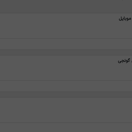
موبایل
 گونجی