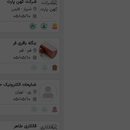
شرکت کهن پارت
شیراز - فارس
05/05/10
بنگاه باقری فر
قم - قم
05/05/10
ضایعات الکترونیک ح
ری - تهران
05/05/10
قالکاری طاهر