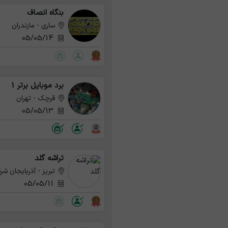
بنگاه انصاف
ساری - مازندران
05/05/14
برد موبایل برتر 1
قرچک - تهران
05/05/13
تراشه گلد
تبریز - آذربایجان شر
05/05/11