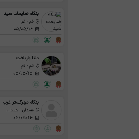
بنگاه ضایعات سید
قم - قم
05/05/16
دلتا بازیافت
قم - قم
05/05/15
بنگاه مهرگستر غرب
همدان - همدان
05/05/14