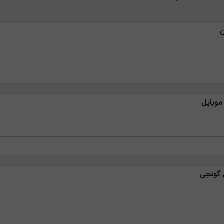
ن
موبایل
 گونجی