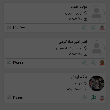
فولاد حداد
تهران - تهران
05/05/10
46,300
انبار امیر شاه کرمی
نجف آباد - اصفهان
05/05/10
28,000
بنگاه ایمانی
قم - قم
05/05/06
29,000