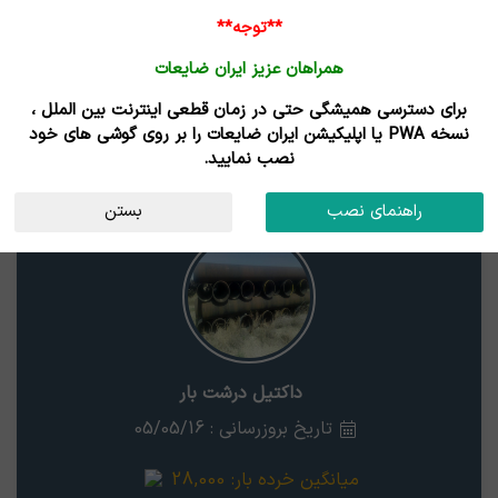
**توجه**
همراهان عزیز ایران ضایعات
برای دسترسی همیشگی حتی در زمان قطعی اینترنت بین الملل ،
قیمت چدن داکتیل درشت بار
نسخه PWA یا اپلیکیشن ایران ضایعات را بر روی گوشی های خود
نصب نمایید.
داکتیل درشت بار
استان
راهنمای نصب
بستن
داکتیل درشت بار
تاریخ بروزرسانی : 05/05/16
میانگین خرده بار:
28,000