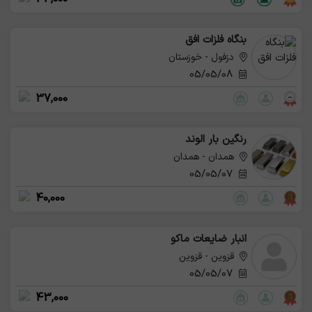
بنگاه فلزات افق
دزفول - خوزستان
05/05/08
37,000
رنگین بار الوند
همدان - همدان
05/05/07
40,000
انبار ضایعات ماکو
قزوین - قزوین
05/05/07
43,000