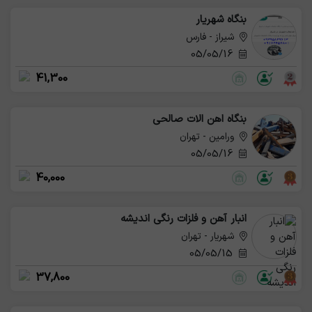
بنگاه شهریار
شیراز - فارس
05/05/16
41,300
بنگاه اهن الات صالحی
ورامین - تهران
05/05/16
40,000
انبار آهن و فلزات رنگی اندیشه
شهریار - تهران
05/05/15
37,800