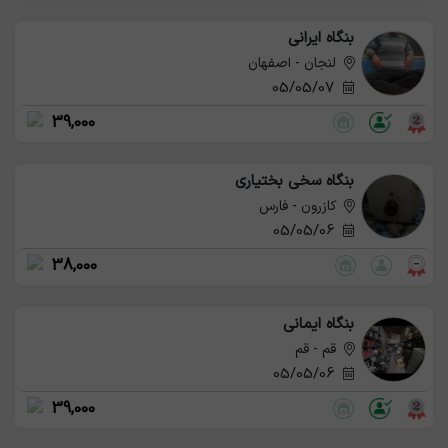
بنگاه ایرانی
لنجان - اصفهان
05/05/07
39,000
بنگاه سخی بختیاری
کازرون - فارس
05/05/06
38,000
بنگاه ایمانی
قم - قم
05/05/06
39,000