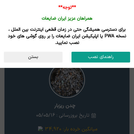
**توجه**
همراهان عزیز ایران ضایعات
برای دسترسی همیشگی حتی در زمان قطعی اینترنت بین الملل ،
قیمت ضایعات چدن ریزبار
نسخه PWA یا اپلیکیشن ایران ضایعات را بر روی گوشی های خود
نصب نمایید.
چدن ریزبار
استان
راهنمای نصب
بستن
چدن ریزبار
تاریخ بروزرسانی : 05/05/16
میانگین خرده بار:
34,920