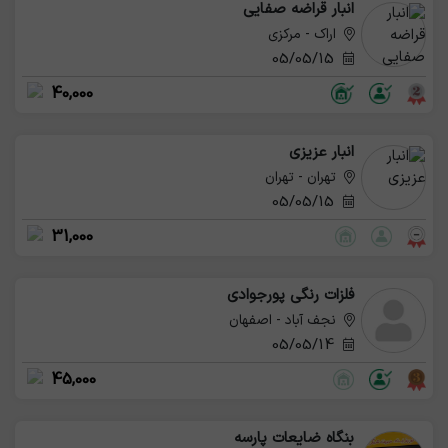
انبار قراضه صفایی
اراک - مرکزی
05/05/15
40,000
انبار عزیزی
تهران - تهران
05/05/15
31,000
فلزات رنگی پورجوادی
نجف آباد - اصفهان
05/05/14
45,000
بنگاه ضایعات پارسه