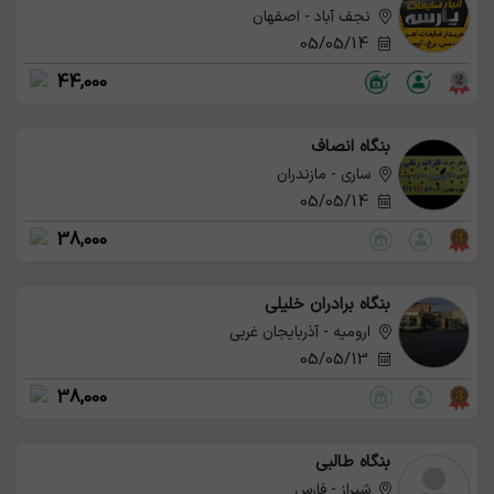
نجف آباد - اصفهان
05/05/14
44,000
بنگاه انصاف
ساری - مازندران
05/05/14
38,000
بنگاه برادران خلیلی
ارومیه - آذربایجان غربی
05/05/13
38,000
بنگاه طالبی
شیراز - فارس