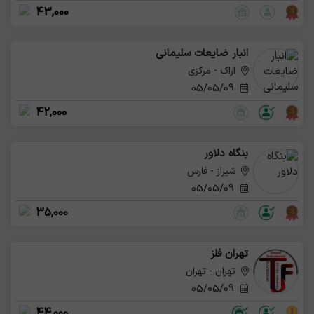
43,000
انبار ضایعات سلیمانی
اراک - مرکزی
05/05/09
42,000
بنگاه دلاور
شیراز - فارس
05/05/09
35,000
تهران فلز
تهران - تهران
05/05/09
44,000