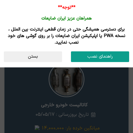
**توجه**
همراهان عزیز ایران ضایعات
برای دسترسی همیشگی حتی در زمان قطعی اینترنت بین الملل ،
قیمت ضایعات کاتالیزور خارجی سانتافه، بنز
نسخه PWA یا اپلیکیشن ایران ضایعات را بر روی گوشی های خود
نصب نمایید.
کاتالیست خودرو خارجی
استان
راهنمای نصب
بستن
کاتالیست خودرو خارجی
تاریخ بروزرسانی : 05/05/17
میانگین خرده بار:
14,000,000