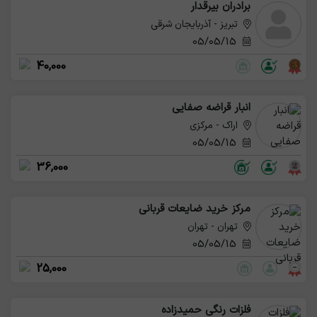
برادران بیرقدار
تبریز - آذربایجان شرقی
05/05/15
40,000
انبار قراضه صفایی
اراک - مرکزی
05/05/15
36,000
مرکز خرید ضایعات قربانی
تهران - تهران
05/05/15
25,000
فلزات رنگی حمیدزاده