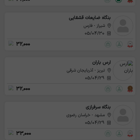
بنگاه ضایعات قشقایی
شیراز - فارس
05/04/30
32,000
ارس باران
تبریز - آذربایجان شرقی
05/04/29
32,000
بنگاه سرفرازی
مشهد - خراسان رضوی
05/04/29
33,000