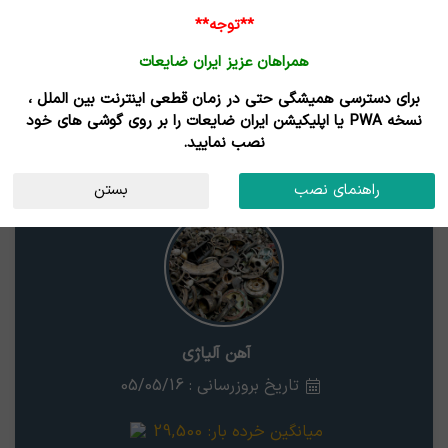
**توجه**
همراهان عزیز ایران ضایعات
برای دسترسی همیشگی حتی در زمان قطعی اینترنت بین الملل ،
قیمت ضایعات آهن آلیاژی
نسخه PWA یا اپلیکیشن ایران ضایعات را بر روی گوشی های خود
نصب نمایید.
آهن آلیاژی
استان
راهنمای نصب
بستن
آهن آلیاژی
تاریخ بروزرسانی : 05/05/16
میانگین خرده بار:
29,500