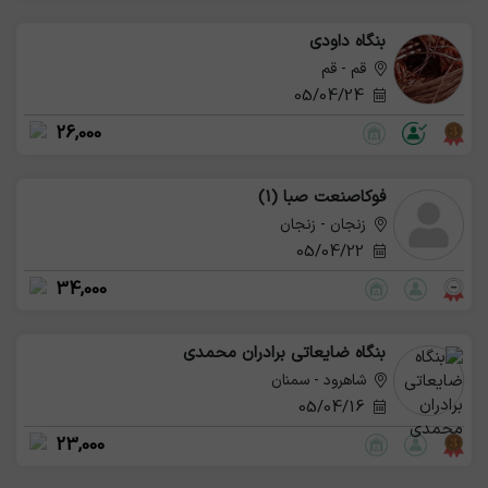
بنگاه داودی
قم - قم
05/04/24
26,000
فوکاصنعت صبا (1)
زنجان - زنجان
05/04/22
34,000
بنگاه ضایعاتی برادران محمدی
شاهرود - سمنان
05/04/16
23,000