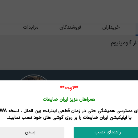
خریداران
فروشندگان
مزایدات
 آلومینیوم
**توجه**
همراهان عزیز ایران ضایعات
برای دسترسی همیشگی حتی در زمان قطعی اینترنت
یا اپلیکیشن ایران ضایعات را بر روی گوشی های خود نصب نمایید.
کابل خودنگهدار آلومینیوم
تاریخ بروزرسانی : 05/05/17
راهنمای نصب
بستن