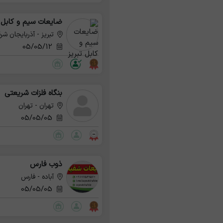
ضایعات سیم و کابل ت
تبریز - آذربایجان شر
05/05/12
بنگاه فلزات شریعتی
تهران - تهران
05/05/05
ذوب فارس
آباده - فارس
05/05/05