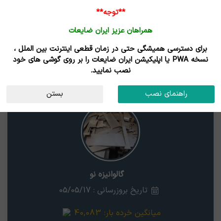
**توجه**
همراهان عزیز ایران ضایعات
برای دسترسی همیشگی حتی در زمان قطعی اینترنت بین الملل ،
نتایج جستجوی قیمت
نسخه PWA یا اپلیکیشن ایران ضایعات را بر روی گوشی های خود
نصب نمایید.
گالوانیزه نو
قزوین
راهنمای نصب
بستن
گالوانیزه نو
تاریخ بروزرسانی : 05/05/17
میانگین خرده بار:
40,083