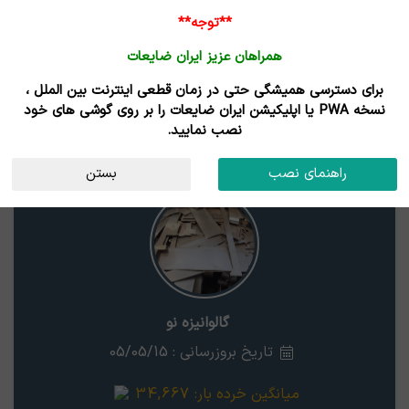
ورود /
**توجه**
ثبت نام
همراهان عزیز ایران ضایعات
خانه
قیمت روز
خریداران
فروشندگان
مزایدات
برای دسترسی همیشگی حتی در زمان قطعی اینترنت بین الملل ،
نتایج جستجوی قیمت
نسخه PWA یا اپلیکیشن ایران ضایعات را بر روی گوشی های خود
نصب نمایید.
گالوانیزه نو
خراسان شمالی
راهنمای نصب
بستن
گالوانیزه نو
تاریخ بروزرسانی : 05/05/15
میانگین خرده بار:
34,667