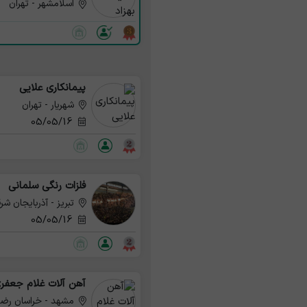
اسلامشهر - تهران
پیمانکاری علایی
شهریار - تهران
05/05/16
فلزات رنگی سلمانی
تبریز - آذربایجان شر
05/05/16
آهن آلات غلام جعفر
مشهد - خراسان رض