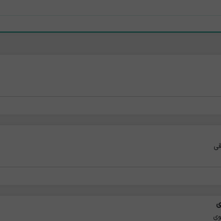
قی
ی
وی