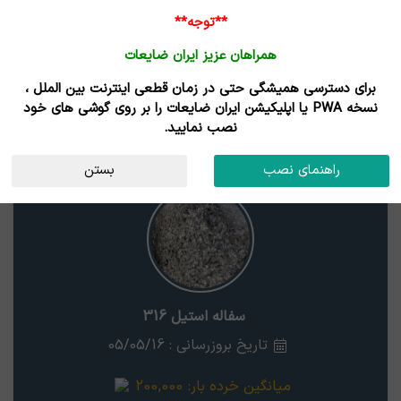
ورود /
**توجه**
ثبت نام
همراهان عزیز ایران ضایعات
خانه
قیمت روز
خریداران
فروشندگان
مزایدات
برای دسترسی همیشگی حتی در زمان قطعی اینترنت بین الملل ،
نتایج جستجوی قیمت
نسخه PWA یا اپلیکیشن ایران ضایعات را بر روی گوشی های خود
نصب نمایید.
سفاله استیل 316
خوزستان
راهنمای نصب
بستن
سفاله استیل 316
تاریخ بروزرسانی : 05/05/16
میانگین خرده بار:
200,000