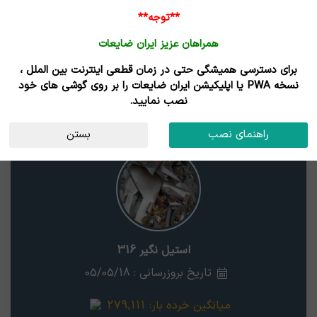
ورود /
**توجه**
ثبت نام
همراهان عزیز ایران ضایعات
خانه
قیمت روز
خریداران
فروشندگان
مزایدات
برای دسترسی همیشگی حتی در زمان قطعی اینترنت بین الملل ،
نتایج جستجوی قیمت
نسخه PWA یا اپلیکیشن ایران ضایعات را بر روی گوشی های خود
نصب نمایید.
استیل نگیر 316
گیلان
راهنمای نصب
بستن
استیل نگیر 316
تاریخ بروزرسانی : 05/05/18
میانگین خرده بار:
279,111