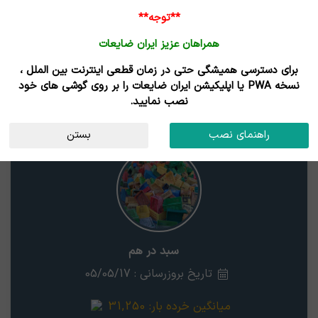
**توجه**
همراهان عزیز ایران ضایعات
برای دسترسی همیشگی حتی در زمان قطعی اینترنت بین الملل ،
نتایج جستجوی قیمت
نسخه PWA یا اپلیکیشن ایران ضایعات را بر روی گوشی های خود
نصب نمایید.
سبد در هم
خوزستان
راهنمای نصب
بستن
سبد در هم
تاریخ بروزرسانی : 05/05/17
میانگین خرده بار:
31,250