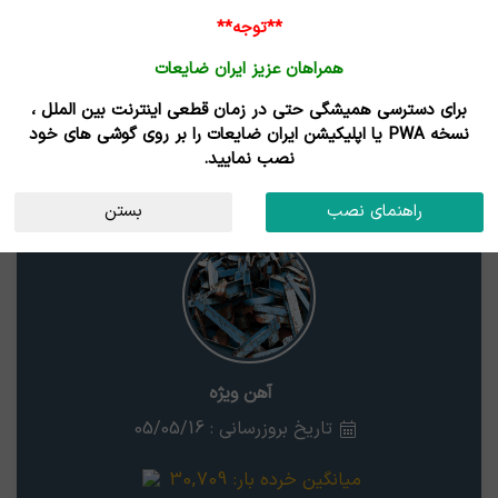
ورود /
**توجه**
ثبت نام
همراهان عزیز ایران ضایعات
خانه
قیمت روز
خریداران
فروشندگان
مزایدات
برای دسترسی همیشگی حتی در زمان قطعی اینترنت بین الملل ،
نتایج جستجوی قیمت
نسخه PWA یا اپلیکیشن ایران ضایعات را بر روی گوشی های خود
نصب نمایید.
آهن ویژه
هرمزگان
راهنمای نصب
بستن
آهن ویژه
تاریخ بروزرسانی : 05/05/16
میانگین خرده بار:
30,709