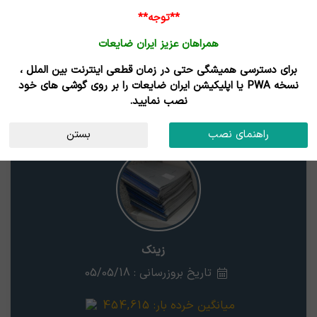
ورود /
**توجه**
ثبت نام
همراهان عزیز ایران ضایعات
خانه
قیمت روز
خریداران
فروشندگان
مزایدات
برای دسترسی همیشگی حتی در زمان قطعی اینترنت بین الملل ،
نتایج جستجوی قیمت
نسخه PWA یا اپلیکیشن ایران ضایعات را بر روی گوشی های خود
نصب نمایید.
زینک
ایلام
راهنمای نصب
بستن
زینک
تاریخ بروزرسانی : 05/05/18
میانگین خرده بار:
454,615