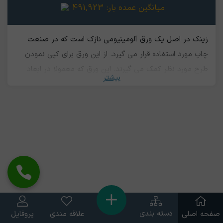
میانگین عمده بار:
491,923
زینک در اصل یک ورق آلومینیومی نازک است که در صنعت
چاپ مورد استفاده قرار می گیرد. از این ورق برای کپی نمودن
طرح مورد نظر کمک می گیرند. این ورق که معمولا در ابعاد
بیشتر
مشخصی تولید می شود آلیاژی از آلومینیوم، منگنز و روی می
باشد. استفاده از آلومینیوم در تولید زینک سبب ایجاد پایداری و
مقاومت بالا روی دستگاه چاپ می شود. از آنجایی که آلومینیوم
از مقاومت بالایی برخوردار است این امکان را ایجاد مي کند که
بتوان پرینت و کپی را بالغ بر هزاران گرفت. بار ضایعات زینک
قابلیت بازیافت و بازگشت مجدد به چرخه تولید را دارد. قیمت
زینک تا حد زیادی به قیمت آلومینیوم بستگی دارد.
دسته بندی
صفحه اصلی
علاقه مندی
پروفایل